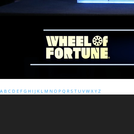
A
B
C
D
E
F
G
H
I
J
K
L
M
N
O
P
Q
R
S
T
U
V
W
X
Y
Z